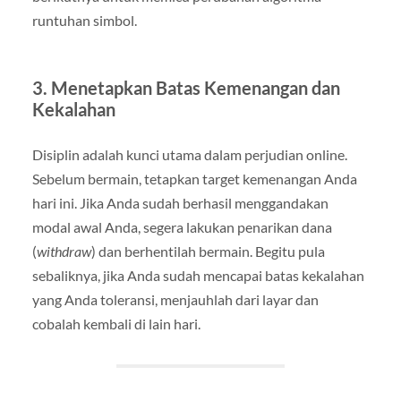
runtuhan simbol.
3. Menetapkan Batas Kemenangan dan
Kekalahan
Disiplin adalah kunci utama dalam perjudian online.
Sebelum bermain, tetapkan target kemenangan Anda
hari ini. Jika Anda sudah berhasil menggandakan
modal awal Anda, segera lakukan penarikan dana
(
withdraw
) dan berhentilah bermain. Begitu pula
sebaliknya, jika Anda sudah mencapai batas kekalahan
yang Anda toleransi, menjauhlah dari layar dan
cobalah kembali di lain hari.