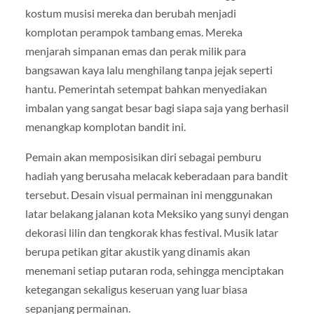
kostum musisi mereka dan berubah menjadi
komplotan perampok tambang emas. Mereka
menjarah simpanan emas dan perak milik para
bangsawan kaya lalu menghilang tanpa jejak seperti
hantu. Pemerintah setempat bahkan menyediakan
imbalan yang sangat besar bagi siapa saja yang berhasil
menangkap komplotan bandit ini.
Pemain akan memposisikan diri sebagai pemburu
hadiah yang berusaha melacak keberadaan para bandit
tersebut. Desain visual permainan ini menggunakan
latar belakang jalanan kota Meksiko yang sunyi dengan
dekorasi lilin dan tengkorak khas festival. Musik latar
berupa petikan gitar akustik yang dinamis akan
menemani setiap putaran roda, sehingga menciptakan
ketegangan sekaligus keseruan yang luar biasa
sepanjang permainan.