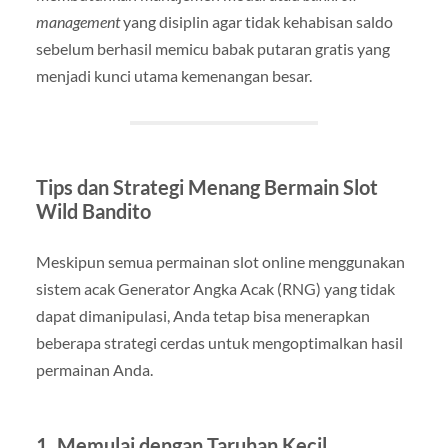
management
yang disiplin agar tidak kehabisan saldo
sebelum berhasil memicu babak putaran gratis yang
menjadi kunci utama kemenangan besar.
Tips dan Strategi Menang Bermain Slot
Wild Bandito
Meskipun semua permainan slot online menggunakan
sistem acak Generator Angka Acak (RNG) yang tidak
dapat dimanipulasi, Anda tetap bisa menerapkan
beberapa strategi cerdas untuk mengoptimalkan hasil
permainan Anda.
1. Memulai dengan Taruhan Kecil