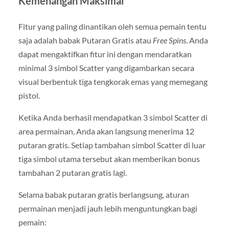
Kemenangan Maksimal
Fitur yang paling dinantikan oleh semua pemain tentu
saja adalah babak Putaran Gratis atau
Free Spins
. Anda
dapat mengaktifkan fitur ini dengan mendaratkan
minimal 3 simbol Scatter yang digambarkan secara
visual berbentuk tiga tengkorak emas yang memegang
pistol.
Ketika Anda berhasil mendapatkan 3 simbol Scatter di
area permainan, Anda akan langsung menerima 12
putaran gratis. Setiap tambahan simbol Scatter di luar
tiga simbol utama tersebut akan memberikan bonus
tambahan 2 putaran gratis lagi.
Selama babak putaran gratis berlangsung, aturan
permainan menjadi jauh lebih menguntungkan bagi
pemain: