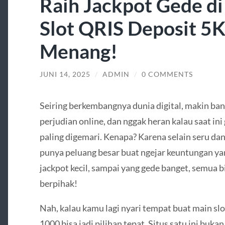
Raih Jackpot Gede d
Slot QRIS Deposit 5
Menang!
JUNI 14, 2025
/
ADMIN
/
0 COMMENTS
Seiring berkembangnya dunia digital, makin ban
perjudian online, dan nggak heran kalau saat ini 
paling digemari. Kenapa? Karena selain seru dan
punya peluang besar buat ngejar keuntungan ya
jackpot kecil, sampai yang gede banget, semua b
berpihak!
Nah, kalau kamu lagi nyari tempat buat main sl
1000 bisa jadi pilihan tepat. Situs satu ini buk