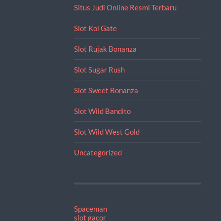
Situs Judi Online Resmi Terbaru
Slot Koi Gate
Slot Rujak Bonanza
Slot Sugar Rush
Slot Sweet Bonanza
Slot Wild Bandito
Slot Wild West Gold
Uncategorized
Spaceman
slot gacor