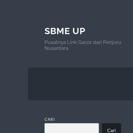
SBME UP
Pusatnya Link Gacor dari Penjuru
Nusantara
CARI
Cari