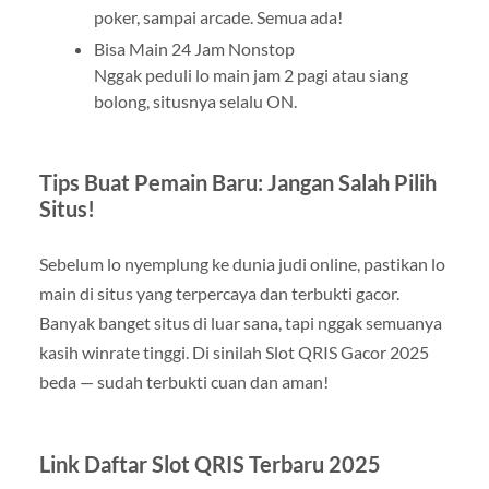
poker, sampai arcade. Semua ada!
Bisa Main 24 Jam Nonstop
Nggak peduli lo main jam 2 pagi atau siang
bolong, situsnya selalu ON.
Tips Buat Pemain Baru: Jangan Salah Pilih
Situs!
Sebelum lo nyemplung ke dunia judi online, pastikan lo
main di situs yang terpercaya dan terbukti gacor.
Banyak banget situs di luar sana, tapi nggak semuanya
kasih winrate tinggi. Di sinilah Slot QRIS Gacor 2025
beda — sudah terbukti cuan dan aman!
Link Daftar Slot QRIS Terbaru 2025