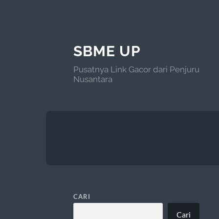
SBME UP
Pusatnya Link Gacor dari Penjuru
Nusantara
CARI
Cari