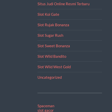
Situs Judi Online Resmi Terbaru
Slot Koi Gate
Slot Rujak Bonanza
Slot Sugar Rush
Slot Sweet Bonanza
Slot Wild Bandito
Slot Wild West Gold
Uncategorized
Spaceman
slot gacor