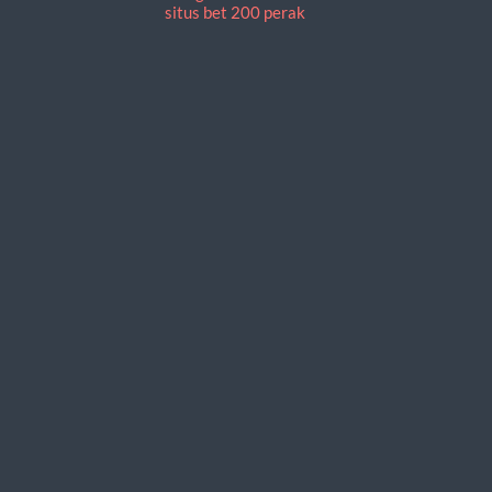
situs bet 200 perak