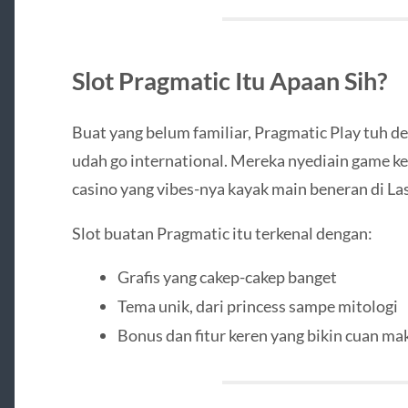
Slot Pragmatic Itu Apaan Sih?
Buat yang belum familiar, Pragmatic Play tuh d
udah go international. Mereka nyediain game kece
casino yang vibes-nya kayak main beneran di La
Slot buatan Pragmatic itu terkenal dengan:
Grafis yang cakep-cakep banget
Tema unik, dari princess sampe mitologi
Bonus dan fitur keren yang bikin cuan m