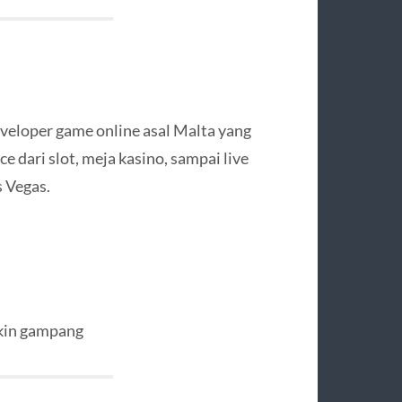
eveloper game online asal Malta yang
 dari slot, meja kasino, sampai live
s Vegas.
akin gampang