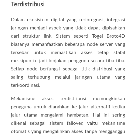
Terdistribusi
Dalam ekosistem digital yang terintegrasi, integrasi
jaringan menjadi aspek yang tidak dapat dipisahkan
dari struktur link. Sistem seperti Togel Broto4D
biasanya memanfaatkan beberapa node server yang
tersebar untuk memastikan akses tetap stabil
meskipun terjadi lonjakan pengguna secara tiba-tiba.
Setiap node berfungsi sebagai titik distribusi yang
saling terhubung melalui jaringan utama yang
terkoordinasi.
Mekanisme akses terdistribusi memungkinkan
pengguna untuk diarahkan ke jalur alternatif ketika
jalur utama mengalami hambatan. Hal ini sering
dikenal sebagai sistem failover, yaitu mekanisme
otomatis yang mengalihkan akses tanpa mengganggu