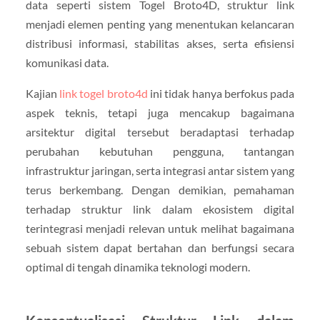
data seperti sistem Togel Broto4D, struktur link
menjadi elemen penting yang menentukan kelancaran
distribusi informasi, stabilitas akses, serta efisiensi
komunikasi data.
Kajian
link togel broto4d
ini tidak hanya berfokus pada
aspek teknis, tetapi juga mencakup bagaimana
arsitektur digital tersebut beradaptasi terhadap
perubahan kebutuhan pengguna, tantangan
infrastruktur jaringan, serta integrasi antar sistem yang
terus berkembang. Dengan demikian, pemahaman
terhadap struktur link dalam ekosistem digital
terintegrasi menjadi relevan untuk melihat bagaimana
sebuah sistem dapat bertahan dan berfungsi secara
optimal di tengah dinamika teknologi modern.