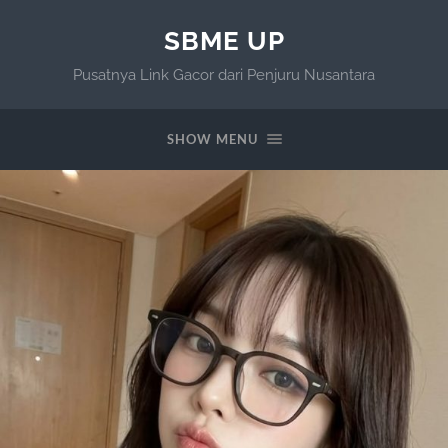
SBME UP
Pusatnya Link Gacor dari Penjuru Nusantara
SHOW MENU