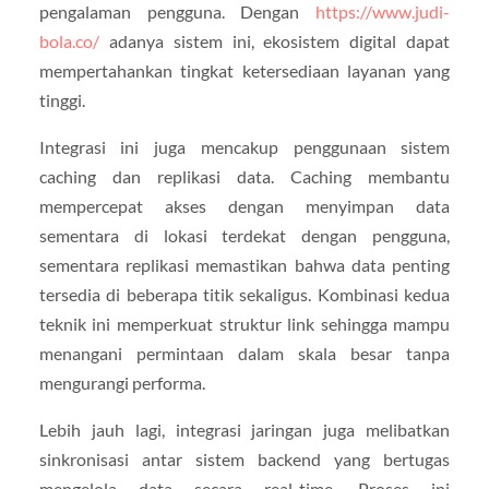
pengalaman pengguna. Dengan
https://www.judi-
bola.co/
adanya sistem ini, ekosistem digital dapat
mempertahankan tingkat ketersediaan layanan yang
tinggi.
Integrasi ini juga mencakup penggunaan sistem
caching dan replikasi data. Caching membantu
mempercepat akses dengan menyimpan data
sementara di lokasi terdekat dengan pengguna,
sementara replikasi memastikan bahwa data penting
tersedia di beberapa titik sekaligus. Kombinasi kedua
teknik ini memperkuat struktur link sehingga mampu
menangani permintaan dalam skala besar tanpa
mengurangi performa.
Lebih jauh lagi, integrasi jaringan juga melibatkan
sinkronisasi antar sistem backend yang bertugas
mengelola data secara real-time. Proses ini