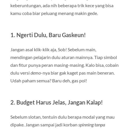
keberuntungan, ada nih beberapa trik kece yang bisa
kamu coba biar peluang menang makin gede.
1. Ngerti Dulu, Baru Gaskeun!
Jangan asal klik-klik aja, Sob! Sebelum main,
mendingan pelajarin dulu aturan mainnya. Tiap simbol
dan fitur punya peran masing-masing. Kalo bisa, cobain
dulu versi
demo
-nya biar gak kaget pas main beneran.
Udah paham semua? Baru deh, gas pol!
2. Budget Harus Jelas, Jangan Kalap!
Sebelum slotan, tentuin dulu berapa modal yang mau
dipake. Jangan sampai jadi korban
spinning tanpa