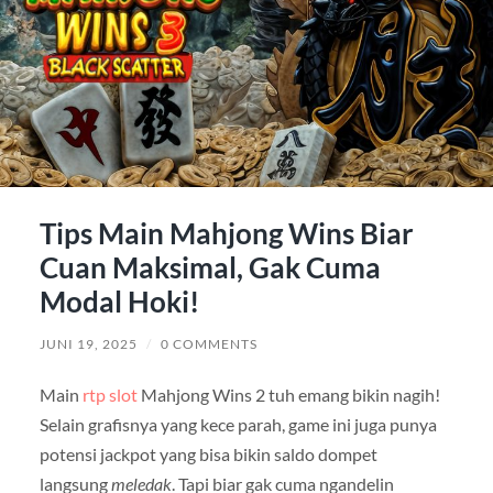
Tips Main Mahjong Wins Biar
Cuan Maksimal, Gak Cuma
Modal Hoki!
JUNI 19, 2025
/
0 COMMENTS
Main
rtp slot
Mahjong Wins 2 tuh emang bikin nagih!
Selain grafisnya yang kece parah, game ini juga punya
potensi jackpot yang bisa bikin saldo dompet
langsung
meledak
. Tapi biar gak cuma ngandelin