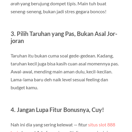
arah
yang berujung dompet tipis. Main tuh buat
seneng-seneng, bukan jadi stres gegara boncos!
3. Pilih Taruhan yang Pas, Bukan Asal Jor-
joran
Taruhan itu bukan cuma soal gede-gedean. Kadang,
taruhan kecil juga bisa kasih cuan asal momennya pas.
Awal-awal, mending main aman dulu, kecil-kecilan.
Lama-lama baru deh naik level sesuai feeling dan
budget kamu.
4. Jangan Lupa Fitur Bonusnya, Cuy!
Nah ini dia yang sering kelewat — fitur
situs slot 888