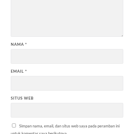
NAMA
*
EMAIL
*
SITUS WEB
Simpan nama, email, dan situs web saya pada peramban ini
untuk komentar saya berikutnya.